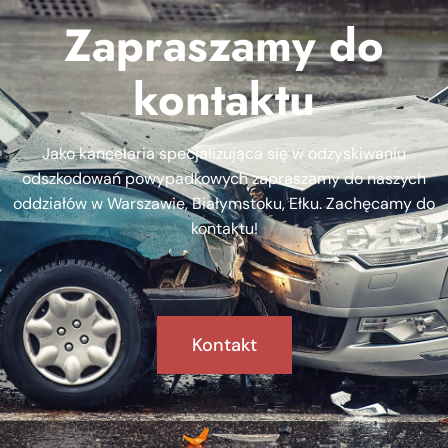
Zapraszamy do
kontaktu
Jako kancelaria specjalizująca się w odzyskiwaniu
odszkodowań powypadkowych zapraszamy do naszych
oddziałów w Warszawie, Białymstoku, Ełku. Zachęcamy do
kontaktu!
Kontakt